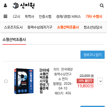
유통
검정고시
독학사
인증시험
경제/경영/서비스
기타 수험서
스포츠지도사
동력수상레저기구
소형선박조종사
청소년상담사
소형선박조종사
장바구니 담기
저자 : 한국해양
[2026]
소형선
동력수상연구
22,000 원
박조종
소 편저
사 5일
10% 할인가
발행일 : 2026-
완성 기
19,800원
출문제
04-10
집
페이지 : 456