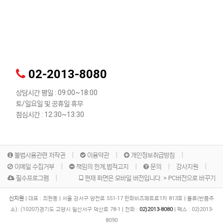
02-2013-8080
상담시간 평일 : 09:00~18:00
토/일요일 및 공휴일 휴무
점심시간 : 12:30~13:30
불법사용관련 저작권
이용약관
개인정보취급방침
이메일 수집거부
책임의 한계,법적고지
문의
강사지원
필수프로그램
현재 화면은 모바일 버전입니다. > PC버전으로 바꾸기
신지원
|
대표 : 최현동
|
서울 강서구 양천로 551-17 한화비즈메트로1차 813호
|
물류(반품주
소):
(10207)경기도 고양시 일산서구 덕산로 78-1
|
전화 :
02)2013-8080
|
팩스 :
02)2013-
8090